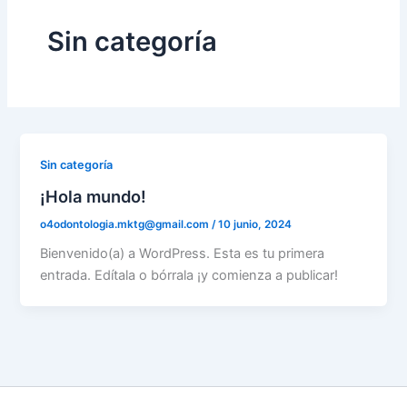
r
p
a
p
Sin categoría
m
Sin categoría
¡Hola mundo!
o4odontologia.mktg@gmail.com
/
10 junio, 2024
Bienvenido(a) a WordPress. Esta es tu primera
entrada. Edítala o bórrala ¡y comienza a publicar!